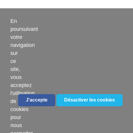
En
poursuivant
HÔPITAL LOEWEL
votre
navigation
6 Rue du Moulin, 68140 Munster
sur
03 89 77 30 12
ce
site,
vous
acceptez
l'utilisation
J'accepte
Désactiver les cookies
de
LIENS UTILES
cookies
pour
Offres d'emploi
nous
Blog familles