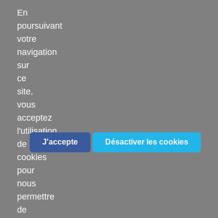
En
poursuivant
HÔPITAL LOEWEL
votre
navigation
6 Rue du Moulin, 68140 Munster
sur
03 89 77 30 12
ce
site,
vous
acceptez
l'utilisation
J'accepte
Désactiver les cookies
de
LIENS UTILES
cookies
pour
Offres d'emploi
nous
Blog familles
permettre
de
Nous contacter