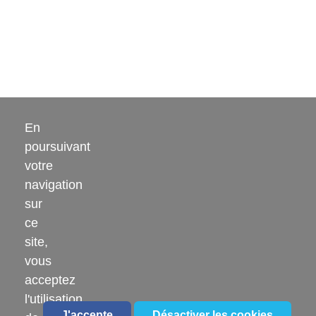
En
poursuivant
HÔPITAL LOEWEL
votre
navigation
6 Rue du Moulin, 68140 Munster
sur
03 89 77 30 12
ce
site,
vous
acceptez
l'utilisation
J'accepte
Désactiver les cookies