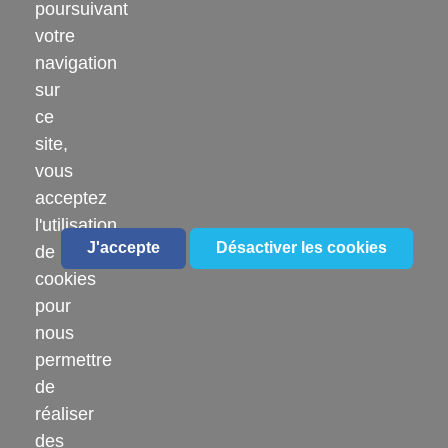
poursuivant
HÔPITAL LOEWEL
votre
navigation
6 Rue du Moulin, 68140 Munster
sur
03 89 77 30 12
ce
site,
vous
acceptez
l'utilisation
J'accepte
Désactiver les cookies
de
LIENS UTILES
cookies
pour
Offres d'emploi
nous
Blog familles
permettre
de
Nous contacter
réaliser
Intranet
des